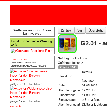
Wetterwarnung für Rhein-
Zurück
Vor
Übersicht
Lahn-Kreis :
G2.01 - a
Es ist zur Zeit keine Warnung
aktiv.
Gefahrgut > Leckage
0 Warnung(en) aktiv
Gefahrstoffeinsatz
Quelle: Deutsche Wetterdienst
Letzte Aktualisierung 07/08/2026 - 12:03 Uhr
Zugriffe 1148
Details
Einsatzort
Nastätten
gültiger Bereich : Montabaur
Datum
08.05.2026
Alarmierungszeit
12:27 Uhr
Einsatzende
14:30 Uhr
Einsatzdauer
2 Std. 3 Min.
gültiger Bereich : Montabaur
Alarmierungsart
Digitaler Meldeem
www.dwd.de