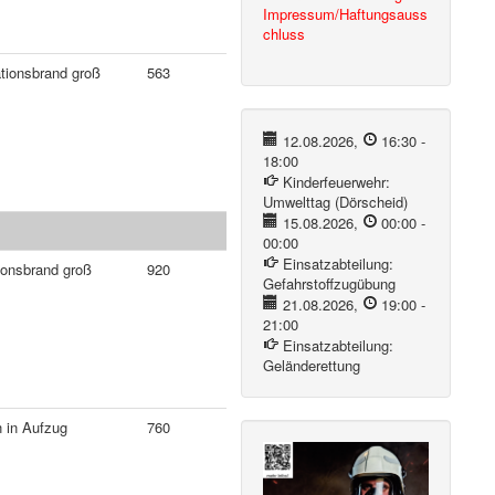
Impressum/Haftungsauss
chluss
ationsbrand groß
563
12.08.2026
,
16:30
-
18:00
Kinderfeuerwehr:
Umwelttag (Dörscheid)
15.08.2026
,
00:00
-
00:00
Einsatzabteilung:
ionsbrand groß
920
Gefahrstoffzugübung
21.08.2026
,
19:00
-
21:00
Einsatzabteilung:
Geländerettung
n in Aufzug
760