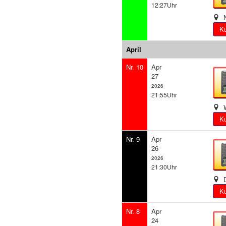
12:27Uhr
N
April
Nr. 10
Apr
27
2026
21:55Uhr
W
Nr. 9
Apr
26
2026
21:30Uhr
D
Nr. 8
Apr
24