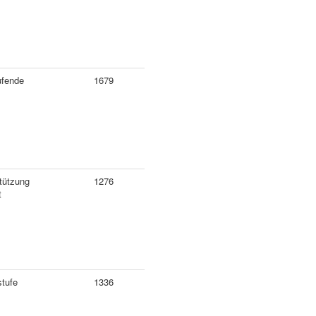
ufende
1679
tützung
1276
t
stufe
1336