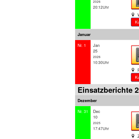
2026
20:12Uhr
W
Januar
Nr. 1
Jan
25
2026
10:30Uhr
R
Einsatzberichte 
Dezember
Nr. 31
Dec
10
2025
17:47Uhr
Z