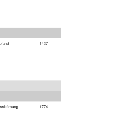
brand
1427
usströmung
1774