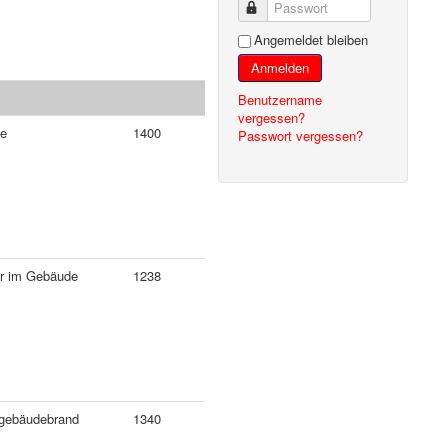
Passwort
Angemeldet bleiben
Anmelden
Benutzername
vergessen?
fe
1400
Passwort vergessen?
r im Gebäude
1238
ngebäudebrand
1340