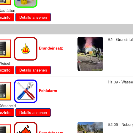
astätten
Details ansehen
B2 - Grundstu
Brandeinsatz
eisel
Details ansehen
H1.09 - Wasse
Fehlalarm
örscheid
Details ansehen
B2.05 - Nebe
Brandeinsatz