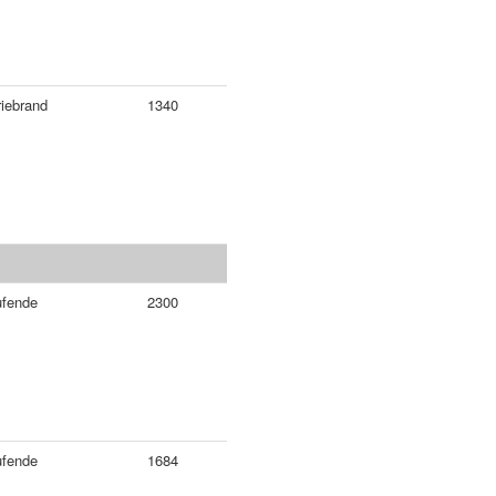
riebrand
1340
ufende
2300
ufende
1684