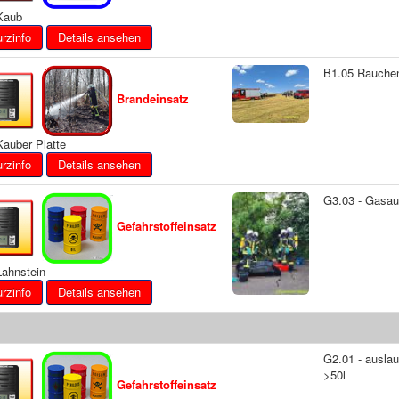
aub
Details ansehen
B1.05 Rauchen
Brandeinsatz
auber Platte
Details ansehen
G3.03 - Gasa
Gefahrstoffeinsatz
ahnstein
Details ansehen
G2.01 - auslau
>50l
Gefahrstoffeinsatz