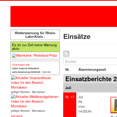
Wetterwarnung für Rhein-
Einsätze
Lahn-Kreis :
Es ist zur Zeit keine Warnung
aktiv.
0 Warnung(en) aktiv
Quelle: Deutsche Wetterdienst
Nr.
Alarmierungszeit
Letzte Aktualisierung 08/08/2026 - 12:41 Uhr
Einsatzberichte 
Juli
gültiger Bereich : Montabaur
Nr. 17
Jul
04
2026
gültiger Bereich : Montabaur
14:02Uhr
www.dwd.de