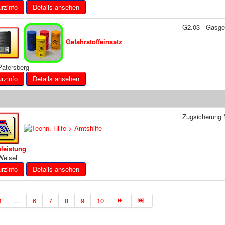
Details ansehen
G2.03 - Gasge
Gefahrstoffeinsatz
atersberg
Details ansehen
Zugsicherung 
eleistung
eisel
Details ansehen
4
...
6
7
8
9
10