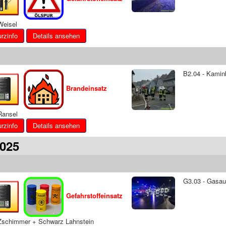
eisel
Details ansehen
B2.04 - Kamin
Brandeinsatz
ansel
Details ansehen
2025
G3.03 - Gasa
Gefahrstoffeinsatz
schimmer + Schwarz Lahnstein