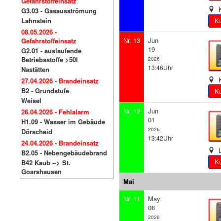
Gefahrstoffeinsatz
K
G3.03 - Gasausströmung
Lahnstein
08.05.2026 -
Nr. 13
Jun
Gefahrstoffeinsatz
19
G2.01 - auslaufende
Betriebsstoffe >50l
2026
13:46Uhr
Nastätten
K
27.04.2026 - Brandeinsatz
B2 - Grundstufe
Weisel
Nr. 12
Jun
26.04.2026 - Fehlalarm
01
H1.09 - Wasser im Gebäude
2026
Dörscheid
13:42Uhr
24.04.2026 - Brandeinsatz
L
B2.05 - Nebengebäudebrand
B42 Kaub --> St.
Goarshausen
Mai
Nr. 11
May
08
2026