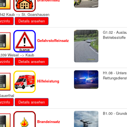
42 Kaub --> St. Goarshausen
Details ansehen
G1.02 - Ausla
Betriebsstoffe
Gefahrstoffeinsatz
339 Weisel --> Kaub
Details ansehen
H1.08 - Unters
Rettungsdiens
Hilfeleistung
auerthal
Details ansehen
B1.00 - Grund
Brandeinsatz