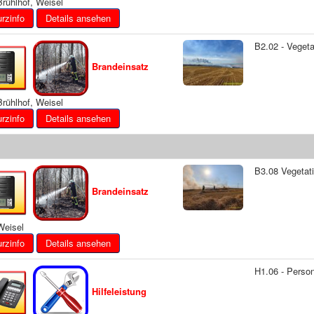
rühlhof, Weisel
Details ansehen
B2.02 - Veget
Brandeinsatz
rühlhof, Weisel
Details ansehen
B3.08 Vegetat
Brandeinsatz
eisel
Details ansehen
H1.06 - Perso
Hilfeleistung