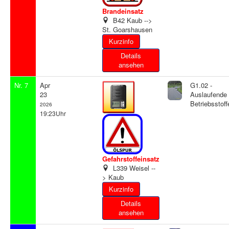
Brandeinsatz
B42 Kaub -->
St. Goarshausen
Details
ansehen
Nr. 7
Apr
G1.02 -
23
Auslaufende
Betriebsstoff
2026
19:23Uhr
Gefahrstoffeinsatz
L339 Weisel --
> Kaub
Details
ansehen