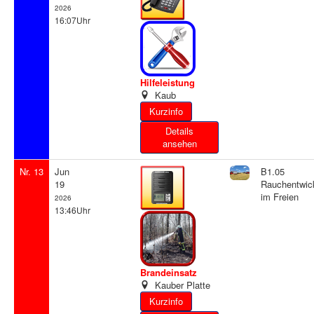
2026
16:07Uhr
Hilfeleistung
Kaub
Details
ansehen
Nr. 13
Jun
B1.05
19
Rauchentwic
im Freien
2026
13:46Uhr
Brandeinsatz
Kauber Platte