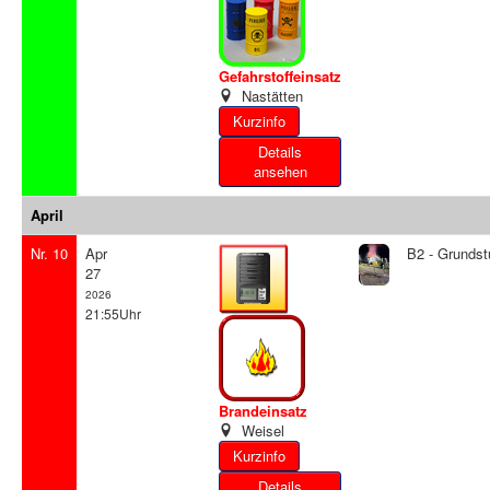
Gefahrstoffeinsatz
Nastätten
Details
ansehen
April
Nr. 10
Apr
B2 - Grundst
27
2026
21:55Uhr
Brandeinsatz
Weisel
Details