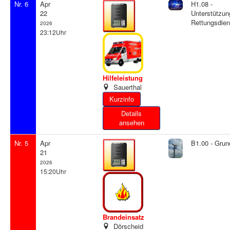
Nr. 6
Apr
H1.08 -
22
Unterstützun
Rettungsdien
2026
23:12Uhr
Hilfeleistung
Sauerthal
Details
ansehen
Nr. 5
Apr
B1.00 - Grun
21
2026
15:20Uhr
Brandeinsatz
Dörscheid