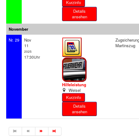
Details
ansehen
November
Nr. 29
Nov
Zugsicherun
11
Martinszug
2025
17:30Uhr
Hilfeleistung
Weisel
Details
ansehen