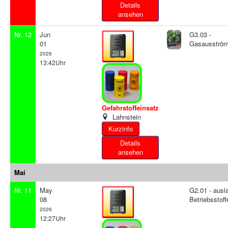
Details
ansehen
Nr. 12
Jun
G3.03 -
01
Gasausströ
2026
13:42Uhr
Gefahrstoffeinsatz
Lahnstein
Details
ansehen
Mai
Nr. 11
May
G2.01 - ausl
08
Betriebsstoff
2026
12:27Uhr