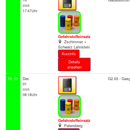
2025
17:47Uhr
Gefahrstoffeinsatz
Zschimmer +
Schwarz Lahnstein
Details
ansehen
Nr. 30
Dec
G2.03 - Gas
01
2025
08:18Uhr
Gefahrstoffeinsatz
Patersberg