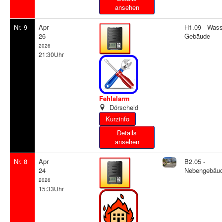
ansehen
Nr. 9
Apr
H1.09 - Wass
26
Gebäude
2026
21:30Uhr
Fehlalarm
Dörscheid
Details
ansehen
Nr. 8
Apr
B2.05 -
24
Nebengebäu
2026
15:33Uhr