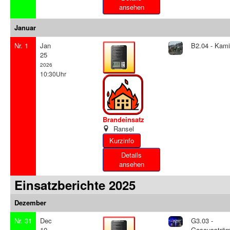
ansehen
Januar
Nr. 1
Jan
B2.04 - Kam
25
2026
10:30Uhr
Brandeinsatz
Ransel
Details
ansehen
Einsatzberichte 2025
Dezember
Nr. 31
Dec
G3.03 -
10
Gasausströ