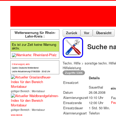
Wetterwarnung für Rhein-
Zurück
Vor
Übersicht
Lahn-Kreis :
Suche na
Es ist zur Zeit keine Warnung
aktiv.
Techn. Hilfe > sonstige techn. Hilfe
0 Warnung(en) aktiv
Hilfeleistung
Quelle: Deutsche Wetterdienst
Letzte Aktualisierung 07/08/2026 - 20:42 Uhr
Zugriffe 5306
Details
Einsatzort
Sauerthal
ein
gültiger Bereich : Montabaur
Datum
26.08.2008
Alarmierungszeit
10:10 Uhr
Fe
Fe
Einsatzende
12:00 Uhr
Einsatzdauer
1 Std. 50 Min.
gültiger Bereich : Montabaur
Alarmierungsart
Telefon
www.dwd.de