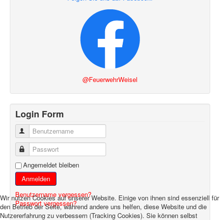
@FeuerwehrWeisel
Login Form
Benutzername
Passwort
Angemeldet bleiben
Anmelden
Benutzername vergessen?
Wir nutzen Cookies auf unserer Website. Einige von ihnen sind essenziell für
Passwort vergessen?
den Betrieb der Seite, während andere uns helfen, diese Website und die
Nutzererfahrung zu verbessern (Tracking Cookies). Sie können selbst