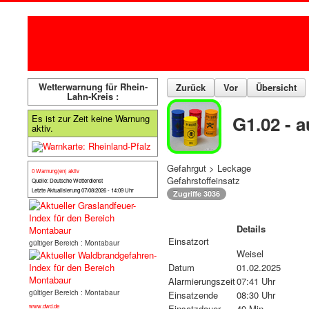
Wetterwarnung für Rhein-
Zurück
Vor
Übersicht
Lahn-Kreis :
G1.02 - a
Es ist zur Zeit keine Warnung
aktiv.
Gefahrgut > Leckage
0 Warnung(en) aktiv
Gefahrstoffeinsatz
Quelle: Deutsche Wetterdienst
Letzte Aktualisierung 07/08/2026 - 14:09 Uhr
Zugriffe 3036
Details
Einsatzort
gültiger Bereich : Montabaur
Weisel
Datum
01.02.2025
Alarmierungszeit
07:41 Uhr
gültiger Bereich : Montabaur
Einsatzende
08:30 Uhr
www.dwd.de
Einsatzdauer
49 Min.