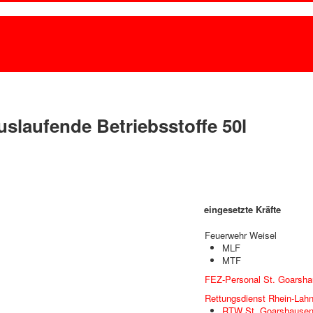
uslaufende Betriebsstoffe 50l
eingesetzte Kräfte
Feuerwehr Weisel
MLF
MTF
FEZ-Personal St. Goarsh
Rettungsdienst Rhein-Lahn
RTW St. Goarshause