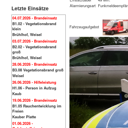
Alarmierungsart
Funkmeldeempfän
Letzte Einsätze
04.07.2026 - Brandeinsatz
B1.02 - Vegetationsbrand
Fahrzeugaufgebot
klein
Brühlhof, Weisel
03.07.2026 - Brandeinsatz
B2.02 - Vegetationsbrand
groß
Brühlhof, Weisel
28.06.2026 - Brandeinsatz
B3.08 Vegetationsbrand groß
Weisel
26.06.2026 - Hilfeleistung
H1.06 - Person in Aufzug
Kaub
19.06.2026 - Brandeinsatz
B1.05 Rauchentwicklung im
Freien
Kauber Platte
01.06.2026 -