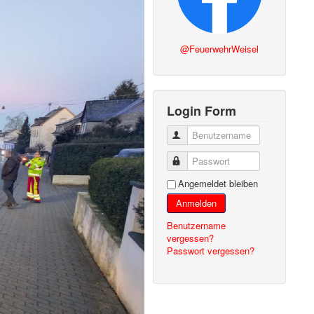
@FeuerwehrWeisel
Login Form
Benutzername
Passwort
Angemeldet bleiben
Anmelden
Benutzername
vergessen?
Passwort vergessen?