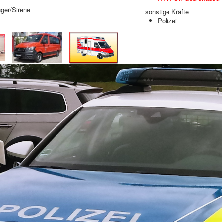
ger/Sirene
sonstige Kräfte
Polizei