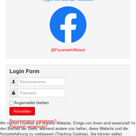
@FeuerwehrWeisel
Login Form
Benutzername
Passwort
Angemeldet bleiben
Anmelden
Benutzername vergessen?
Wir nutzen Cookies auf unserer Website. Einige von ihnen sind essenziell für
Passwort vergessen?
den Betrieb der Seite, während andere uns helfen, diese Website und die
Nutzererfahrung zu verbessern (Tracking Cookies). Sie können selbst