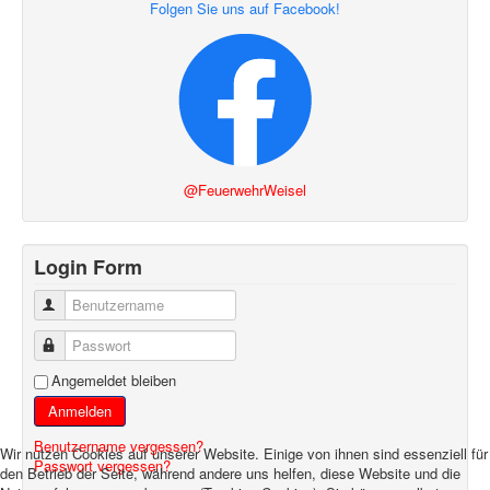
Folgen Sie uns auf Facebook!
@FeuerwehrWeisel
Login Form
Benutzername
Passwort
Angemeldet bleiben
Anmelden
Benutzername vergessen?
Wir nutzen Cookies auf unserer Website. Einige von ihnen sind essenziell für
Passwort vergessen?
den Betrieb der Seite, während andere uns helfen, diese Website und die