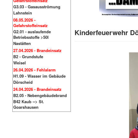
Gefahrstoffeinsatz
G3.03 - Gasausströmung
Lahnstein
08.05.2026 -
Gefahrstoffeinsatz
Kinderfeuerwehr Dö
G2.01 - auslaufende
Betriebsstoffe >50l
Nastätten
27.04.2026 - Brandeinsatz
B2 - Grundstufe
Weisel
26.04.2026 - Fehlalarm
H1.09 - Wasser im Gebäude
Dörscheid
24.04.2026 - Brandeinsatz
B2.05 - Nebengebäudebrand
B42 Kaub --> St.
Goarshausen