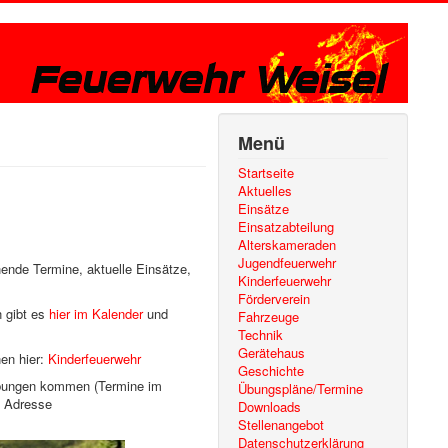
Menü
Startseite
Aktuelles
Einsätze
Einsatzabteilung
Alterskameraden
Jugendfeuerwehr
hende Termine, aktuelle Einsätze,
Kinderfeuerwehr
Förderverein
n gibt es
hier im Kalender
und
Fahrzeuge
Technik
Gerätehaus
nen hier:
Kinderfeuerwehr
Geschichte
r Übungen kommen (Termine im
Übungspläne/Termine
e Adresse
Downloads
Stellenangebot
Datenschutzerklärung