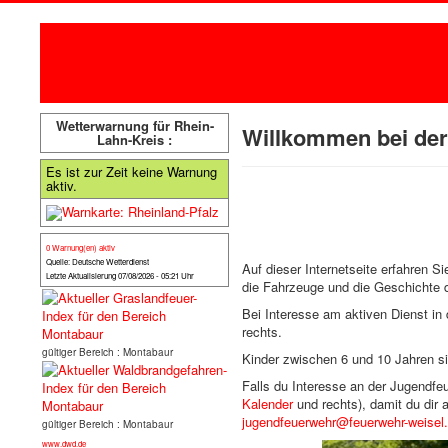
Wetterwarnung für Rhein-
Willkommen bei der 
Lahn-Kreis :
Es ist zur Zeit keine Warnung
aktiv.
0 Warnung(en) aktiv
Quelle: Deutsche Wetterdienst
Auf dieser Internetseite erfahren S
Letzte Aktualisierung 07/08/2026 - 05:21 Uhr
die Fahrzeuge und die Geschichte 
Bei Interesse am aktiven Dienst in
rechts.
gültiger Bereich : Montabaur
Kinder zwischen 6 und 10 Jahren si
Falls du Interesse an der Jugendfe
Kalender
und rechts), damit du dir
jugendfeuerwehr@feuerwehr-weisel
gültiger Bereich : Montabaur
www.dwd.de