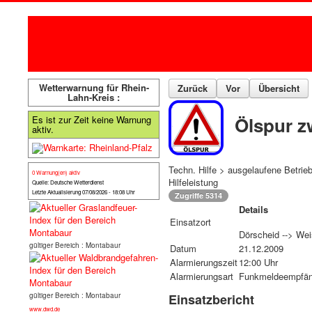
Wetterwarnung für Rhein-
Zurück
Vor
Übersicht
Lahn-Kreis :
Ölspur z
Es ist zur Zeit keine Warnung
aktiv.
Techn. Hilfe > ausgelaufene Betrieb
0 Warnung(en) aktiv
Hilfeleistung
Quelle: Deutsche Wetterdienst
Letzte Aktualisierung 07/08/2026 - 18:08 Uhr
Zugriffe 5314
Details
Einsatzort
Dörscheid --> Wei
gültiger Bereich : Montabaur
Datum
21.12.2009
Alarmierungszeit
12:00 Uhr
Alarmierungsart
Funkmeldeempfän
gültiger Bereich : Montabaur
Einsatzbericht
www.dwd.de