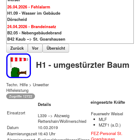
26.04.2026 - Fehlalarm
H1.09 - Wasser im Gebäude
Dörscheid
24.04.2026 - Brandeinsatz
B2.05 - Nebengebäudebrand
B42 Kaub --> St. Goarshausen
Zurück
Vor
Übersicht
H1 - umgestürzter Baum
Techn. Hilfe > Unwetter
Hilfeleistung
Zugriffe 12722
eingesetzte Kräfte
Details
Einsatzort
Feuerwehr Weisel
L339 --> Abzweig
MLF
Rettershain/Wollmerschied
MZF1 (a.D.)
Datum
10.03.2019
FEZ-Personal St.
Alarmierungszeit
16:43 Uhr
Goarshausen
Alarmierungsart
Funkmeldeempfänger/Sirene