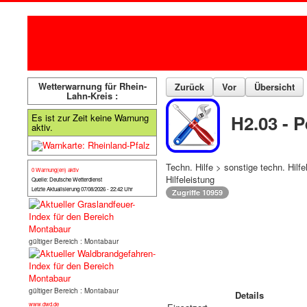
Wetterwarnung für Rhein-
Zurück
Vor
Übersicht
Lahn-Kreis :
H2.03 - 
Es ist zur Zeit keine Warnung
aktiv.
Techn. Hilfe > sonstige techn. Hilfe
0 Warnung(en) aktiv
Hilfeleistung
Quelle: Deutsche Wetterdienst
Letzte Aktualisierung 07/08/2026 - 22:42 Uhr
Zugriffe 10959
gültiger Bereich : Montabaur
gültiger Bereich : Montabaur
Details
www.dwd.de