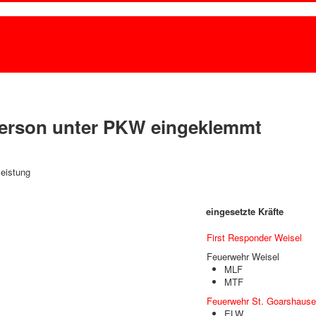
Person unter PKW eingeklemmt
leistung
eingesetzte Kräfte
First Responder Weisel
Feuerwehr Weisel
MLF
MTF
Feuerwehr St. Goarshaus
ELW