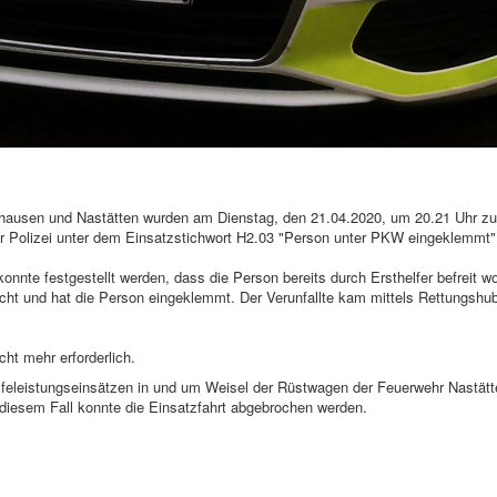
shausen und Nastätten wurden am Dienstag, den 21.04.2020, um 20.21 Uhr z
r Polizei unter dem Einsatzstichwort H2.03 "Person unter PKW eingeklemmt" 
nnte festgestellt werden, dass die Person bereits durch Ersthelfer befreit w
t und hat die Person eingeklemmt. Der Verunfallte kam mittels Rettungshub
cht mehr erforderlich.
feleistungseinsätzen in und um Weisel der Rüstwagen der Feuerwehr Nastätte
n diesem Fall konnte die Einsatzfahrt abgebrochen werden.