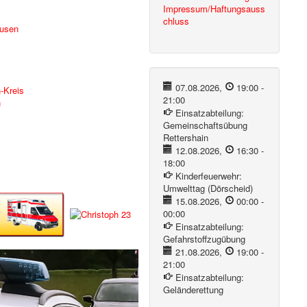
Impressum/Haftungsauss
chluss
ausen
07.08.2026
,
19:00
-
-Kreis
21:00
n
Einsatzabteilung:
Gemeinschaftsübung
Rettershain
12.08.2026
,
16:30
-
18:00
Kinderfeuerwehr:
Umwelttag (Dörscheid)
15.08.2026
,
00:00
-
00:00
Einsatzabteilung:
Gefahrstoffzugübung
21.08.2026
,
19:00
-
21:00
Einsatzabteilung:
Geländerettung