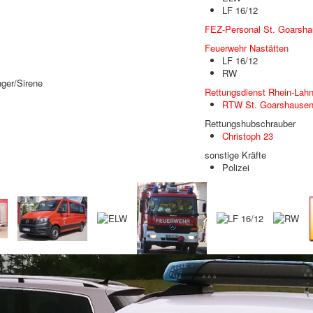
LF 16/12
FEZ-Personal St. Goarsh
Feuerwehr Nastätten
LF 16/12
RW
ger/Sirene
Rettungsdienst Rhein-Lahn
RTW St. Goarshause
Rettungshubschrauber
Christoph 23
sonstige Kräfte
Polizei