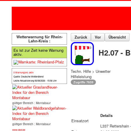
Wetterwarnung für Rhein-
Zurück
Vor
Übersicht
Lahn-Kreis :
H2.07 - 
Es ist zur Zeit keine Warnung
aktiv.
Techn. Hilfe > Unwetter
0 Warnung(en) aktiv
Hilfeleistung
Quelle: Deutsche Wetterdienst
Letzte Aktualisierung 06/08/2026 - 15:56 Uhr
Zugriffe 7659
gültiger Bereich : Montabaur
Details
Einsatzort
gültiger Bereich : Montabaur
L337 Rettershain 
www.dwd.de