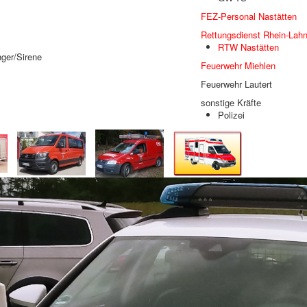
FEZ-Personal Nastätten
Rettungsdienst Rhein-Lahn
RTW Nastätten
ger/Sirene
Feuerwehr Miehlen
Feuerwehr Lautert
sonstige Kräfte
Polizei