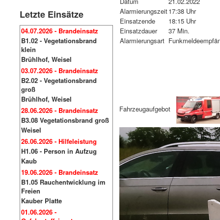
Datum
21.02.2022
Alarmierungszeit
17:38 Uhr
Letzte Einsätze
Einsatzende
18:15 Uhr
04.07.2026 - Brandeinsatz
Einsatzdauer
37 Min.
B1.02 - Vegetationsbrand
Alarmierungsart
Funkmeldeempfän
klein
Brühlhof, Weisel
03.07.2026 - Brandeinsatz
B2.02 - Vegetationsbrand
groß
Brühlhof, Weisel
Fahrzeugaufgebot
28.06.2026 - Brandeinsatz
B3.08 Vegetationsbrand groß
Weisel
26.06.2026 - Hilfeleistung
H1.06 - Person in Aufzug
Kaub
19.06.2026 - Brandeinsatz
B1.05 Rauchentwicklung im
Freien
Kauber Platte
01.06.2026 -