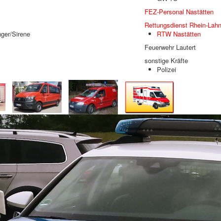
FEZ-Personal Nastätten
Rettungsdienst Rhein-Lahn
ger/Sirene
RTW Nastätten
Feuerwehr Lautert
sonstige Kräfte
Polizei