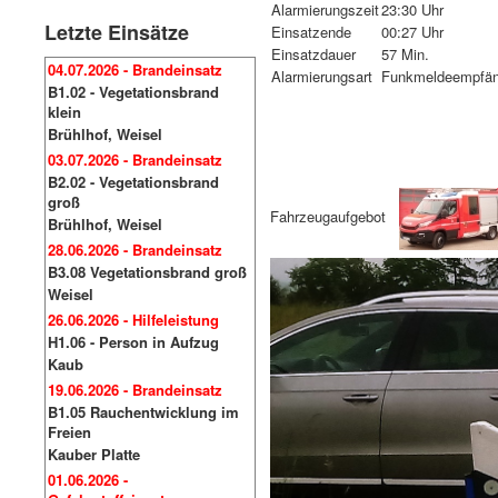
Alarmierungszeit
23:30 Uhr
Letzte Einsätze
Einsatzende
00:27 Uhr
Einsatzdauer
57 Min.
04.07.2026 - Brandeinsatz
Alarmierungsart
Funkmeldeempfän
B1.02 - Vegetationsbrand
klein
Brühlhof, Weisel
03.07.2026 - Brandeinsatz
B2.02 - Vegetationsbrand
groß
Fahrzeugaufgebot
Brühlhof, Weisel
28.06.2026 - Brandeinsatz
B3.08 Vegetationsbrand groß
Weisel
26.06.2026 - Hilfeleistung
H1.06 - Person in Aufzug
Kaub
19.06.2026 - Brandeinsatz
B1.05 Rauchentwicklung im
Freien
Kauber Platte
01.06.2026 -