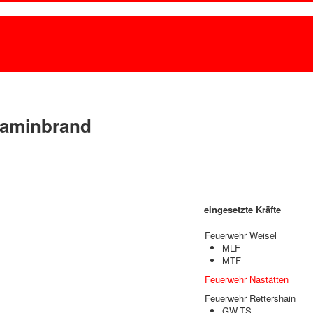
Kaminbrand
eingesetzte Kräfte
Feuerwehr Weisel
MLF
MTF
Feuerwehr Nastätten
Feuerwehr Rettershain
GW-TS