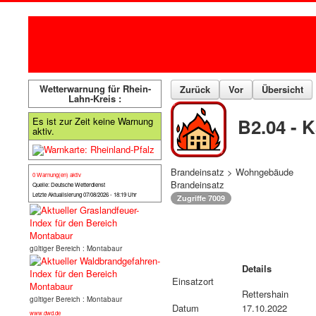
Wetterwarnung für Rhein-
Zurück
Vor
Übersicht
Lahn-Kreis :
B2.04 - 
Es ist zur Zeit keine Warnung
aktiv.
Brandeinsatz > Wohngebäude
0 Warnung(en) aktiv
Brandeinsatz
Quelle: Deutsche Wetterdienst
Letzte Aktualisierung 07/08/2026 - 18:19 Uhr
Zugriffe 7009
gültiger Bereich : Montabaur
Details
Einsatzort
Rettershain
gültiger Bereich : Montabaur
Datum
17.10.2022
www.dwd.de