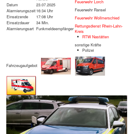
Feuerwehr Lorch
Datum
23.07.2025
Feuerwehr Ransel
Alarmierungszeit
16:34 Uhr
Einsatzende
17:08 Uhr
Feuerwehr Wollmerschied
Einsatzdauer
34 Min.
Rettungsdienst Rhein-Lahn-
Alarmierungsart
Funkmeldeempfänger
Kreis
RTW Nastätten
sonstige Kräfte
Polizei
Fahrzeugaufgebot