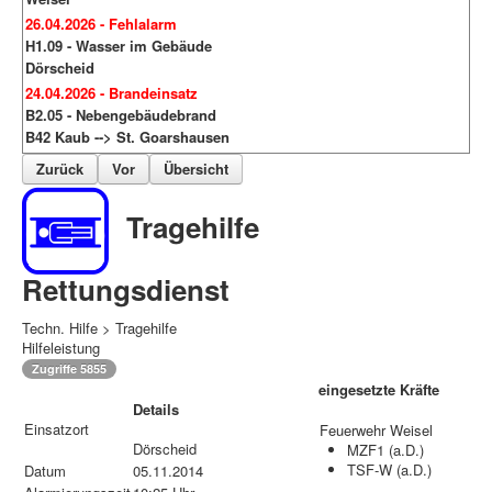
26.04.2026 - Fehlalarm
H1.09 - Wasser im Gebäude
Dörscheid
24.04.2026 - Brandeinsatz
B2.05 - Nebengebäudebrand
B42 Kaub --> St. Goarshausen
Zurück
Vor
Übersicht
Tragehilfe
Rettungsdienst
Techn. Hilfe > Tragehilfe
Hilfeleistung
Zugriffe 5855
eingesetzte Kräfte
Details
Einsatzort
Feuerwehr Weisel
Dörscheid
MZF1 (a.D.)
TSF-W (a.D.)
Datum
05.11.2014