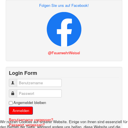
Folgen Sie uns auf Facebook!
@FeuerwehrWeisel
Login Form
Benutzername
Passwort
Angemeldet bleiben
Anmelden
Benutzername vergessen?
Wir nutzen Cookies auf unserer Website. Einige von ihnen sind essenziell für
Passwort vergessen?
den Betrieb der Seite, während andere uns helfen, diese Website und die