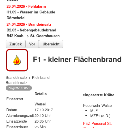
26.04.2026 - Fehlalarm
H1.09 - Wasser im Gebäude
Dörscheid
24.04.2026 - Brandeinsatz
B2.05 - Nebengebäudebrand
B42 Kaub --> St. Goarshausen
Zurück
Vor
Übersicht
F1 - kleiner Flächenbrand
Brandeinsatz > Kleinbrand
Brandeinsatz
Zugriffe 10850
Details
eingesetzte Kräfte
Einsatzort
Weisel
Feuerwehr Weisel
Datum
17.10.2017
MLF
Alarmierungszeit
20:10 Uhr
MZF1 (a.D.)
Einsatzende
20:35 Uhr
FEZ-Personal St.
Einsatzdauer
25 Min.