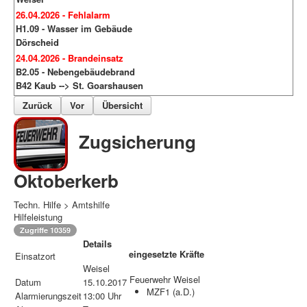
26.04.2026 - Fehlalarm
H1.09 - Wasser im Gebäude
Dörscheid
24.04.2026 - Brandeinsatz
B2.05 - Nebengebäudebrand
B42 Kaub --> St. Goarshausen
Zurück
Vor
Übersicht
Zugsicherung
Oktoberkerb
Techn. Hilfe > Amtshilfe
Hilfeleistung
Zugriffe 10359
Details
eingesetzte Kräfte
Einsatzort
Weisel
Feuerwehr Weisel
Datum
15.10.2017
MZF1 (a.D.)
Alarmierungszeit
13:00 Uhr