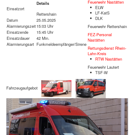
Feuerwehr Nastätten
Details
ELW
Einsatzort
LF-KatS
Rettershain
DLK
Datum
25.05.2025
Alarmierungszeit
15:03 Uhr
Feuerwehr Rettershain
Einsatzende
15:45 Uhr
FEZ-Personal
Einsatzdauer
42 Min.
Nastätten
Alarmierungsart
Funkmeldeempfänger/Sirene
Rettungsdienst Rhein-
Lahn-Kreis
RTW Nastätten
Feuerwehr Lautert
TSF-W
Fahrzeugaufgebot