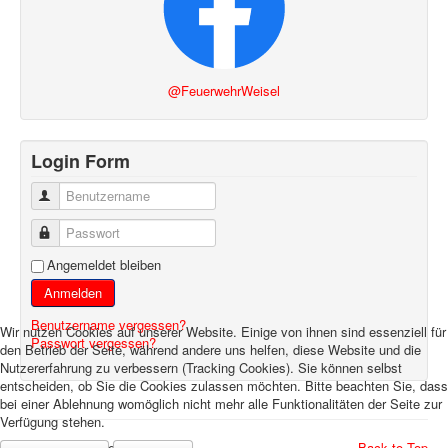
@FeuerwehrWeisel
Login Form
Benutzername
Passwort
Angemeldet bleiben
Anmelden
Benutzername vergessen?
Wir nutzen Cookies auf unserer Website. Einige von ihnen sind essenziell für
Passwort vergessen?
den Betrieb der Seite, während andere uns helfen, diese Website und die
Nutzererfahrung zu verbessern (Tracking Cookies). Sie können selbst
entscheiden, ob Sie die Cookies zulassen möchten. Bitte beachten Sie, dass
bei einer Ablehnung womöglich nicht mehr alle Funktionalitäten der Seite zur
Verfügung stehen.
© 2026 Feuerwehr Weisel
Back to Top