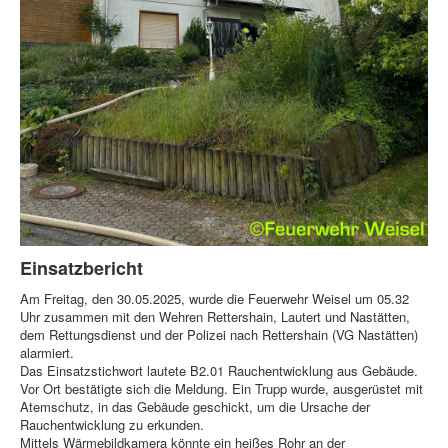
Einsatzbericht
Am Freitag, den 30.05.2025, wurde die Feuerwehr Weisel um 05.32
Uhr zusammen mit den Wehren Rettershain, Lautert und Nastätten,
dem Rettungsdienst und der Polizei nach Rettershain (VG Nastätten)
alarmiert.
Das Einsatzstichwort lautete B2.01 Rauchentwicklung aus Gebäude.
Vor Ort bestätigte sich die Meldung. Ein Trupp wurde, ausgerüstet mit
Atemschutz, in das Gebäude geschickt, um die Ursache der
Rauchentwicklung zu erkunden.
Mittels Wärmebildkamera könnte ein heißes Rohr an der