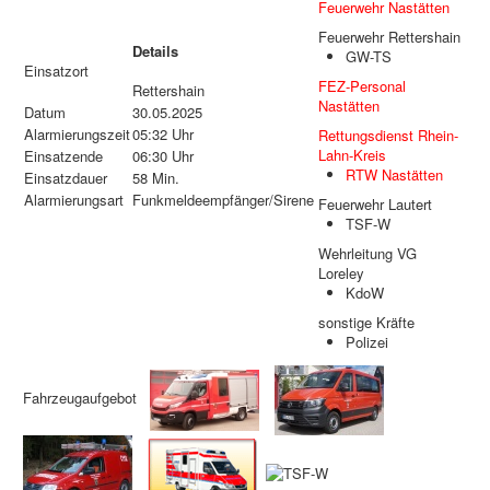
Feuerwehr Nastätten
Feuerwehr Rettershain
Details
GW-TS
Einsatzort
FEZ-Personal
Rettershain
Nastätten
Datum
30.05.2025
Alarmierungszeit
05:32 Uhr
Rettungsdienst Rhein-
Lahn-Kreis
Einsatzende
06:30 Uhr
RTW Nastätten
Einsatzdauer
58 Min.
Alarmierungsart
Funkmeldeempfänger/Sirene
Feuerwehr Lautert
TSF-W
Wehrleitung VG
Loreley
KdoW
sonstige Kräfte
Polizei
Fahrzeugaufgebot