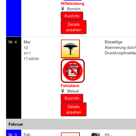
Hilfeleistung
Bornich
Details
ansehen
Nr. 4
Mar
Böswillige
12
Alarmierung durc
Druckknopfmelde
2017
17:42Uhr
Fehlalarm
Weisel
Details
ansehen
Februar
Nr. 3
Feb
H3 -