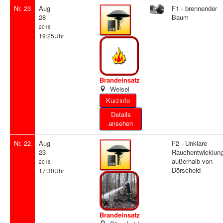
Nr. 23
Aug
F1 - brennender
28
Baum
2016
19:25Uhr
Brandeinsatz
Weisel
Details
ansehen
Nr. 22
Aug
F2 - Unklare
23
Rauchentwicklun
außerhalb von
2016
Dörscheid
17:30Uhr
Brandeinsatz