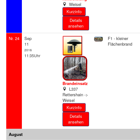
Weisel
Details
ansehen
Nr. 24
Sep
F1 - kleiner
11
Flächenbrand
2016
11:35Uhr
Brandeinsatz
L337
Rettershain ->
Weisel
Details
ansehen
August