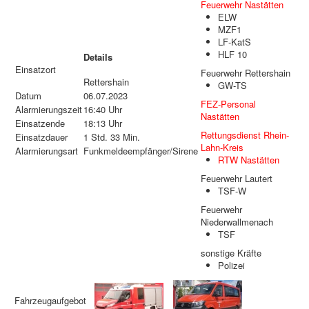
Feuerwehr Nastätten
ELW
MZF1
LF-KatS
HLF 10
Details
Einsatzort
Feuerwehr Rettershain
Rettershain
GW-TS
Datum
06.07.2023
FEZ-Personal
Alarmierungszeit
16:40 Uhr
Nastätten
Einsatzende
18:13 Uhr
Rettungsdienst Rhein-
Einsatzdauer
1 Std. 33 Min.
Lahn-Kreis
Alarmierungsart
Funkmeldeempfänger/Sirene
RTW Nastätten
Feuerwehr Lautert
TSF-W
Feuerwehr
Niederwallmenach
TSF
sonstige Kräfte
Polizei
Fahrzeugaufgebot